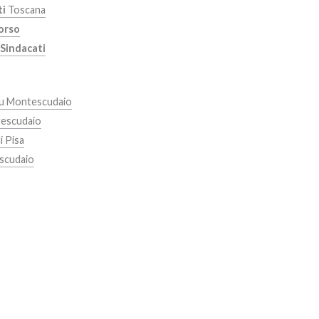
ti
Toscana
corso
Sindacati
su Montescudaio
tescudaio
i Pisa
scudaio