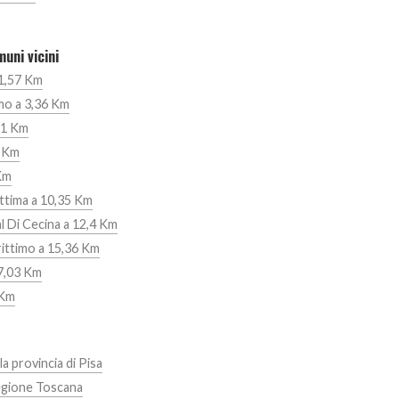
uni vicini
 1,57 Km
mo a 3,36 Km
,81 Km
9 Km
Km
ittima a 10,35 Km
l Di Cecina a 12,4 Km
ittimo a 15,36 Km
7,03 Km
 Km
la provincia di Pisa
egione Toscana