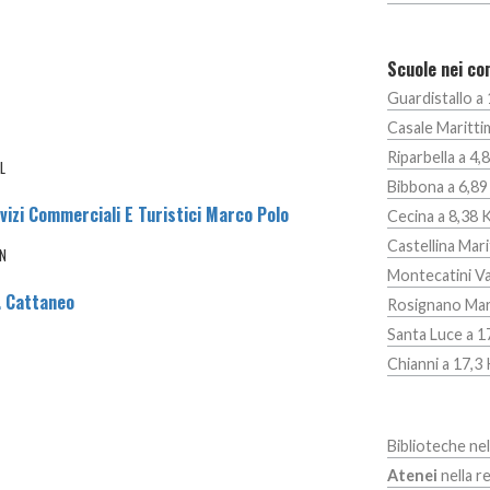
Scuole nei com
Guardistallo a
Casale Maritti
Riparbella a 4
L
Bibbona a 6,8
vizi Commerciali E Turistici Marco Polo
Cecina a 8,38 
Castellina Mar
0N
Montecatini Va
. Cattaneo
Rosignano Mar
Santa Luce a 1
Chianni a 17,3
Biblioteche nel
Atenei
nella r