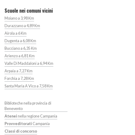
Scuole nei comuni vicini
Moiano a 3,98 Km
Durazzano a 4,89 Km
Airola a 6 Km
Dugenta a 6,08 Km
Bucciano a 6,35 Km
Arienzo a 6,81 Km
Valle Di Maddaloni a 6,94 Km
Arpaia a 7,27 Km
Forchia a 7,28 Km
Santa Maria A Vico a 7,58 Km
Biblioteche nella provincia di
Benevento
Atenei
nella regione Campania
Provveditorati
Campania
Classi di concorso